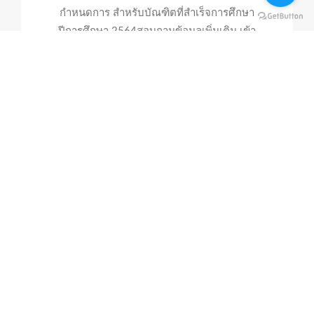
พระรา
กำหนดการ สำหรับบัณฑิตที่สำเร็จการศึกษา
ปริญญ
ปีการศึกษา 2564สอบถามข้อมูลเพิ่มเติม เข้า
บัตร
กลุ่ม Open Chat เข้ากลุ่มได้ วันจันทร์ - ศุกร์
2564
เวลา 9.00 น. - 16.00
น.https://line.me/ti/g2/onWWrstW6xP0LNGPq6xq
utm_source=invitation&utm_medium=link_copy&utm_c
cF3httf-cjTSzlAl-
rBM9qo5a006uer_dHsSG7qUTV5XAHvo
Continue Reading
Post in
29/09/2022
Nattavee