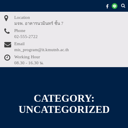
Skip
to
content
Location
มจพ. อาคารนวมินทร์ ชั้น 7
Phone
02-555-2722
Email
mis_program@it.kmutnb.ac.th
Working Hour
08.30 - 16.30 น.
CATEGORY:
UNCATEGORIZED