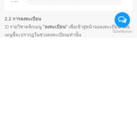
2.2 การลงทะเบียน
1) รายวิชาคลิกเมนู
“ลงทะเบียน”
เพื่อเข้าสู่หน้าจอลงทะเบียน โดย
เมนูนี้จะปรากฏในช่วงลงทะเบียนเท่านั้น
2) กรุณาอ่านเงื่อนไขการลงทะเบียน จากนั้นคลิกปุ่ม
“ยอมรับ
เงื่อนไข
“
2.3 เข้าสู่หน้าจอเลือกรายวิชาลงทะเบียน
(3.1) หากคณะ/ภาควิชา ได้กำหนดรายวิชาตามหลักสูตรของ