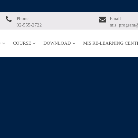
Phone
Email
02-555-2722
mis_program@
D
COURSE
DOWNLOAD
MIS RE-LEARNING CENT