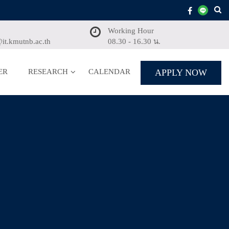
Working Hour
it.kmutnb.ac.th
08.30 - 16.30 น.
ER
RESEARCH
CALENDAR
APPLY NOW