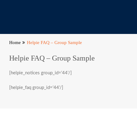
Home
Helpie FAQ – Group Sample
Helpie FAQ – Group Sample
[helpie_notices group_id=’44’/]
[helpie_faq group_id=’44’/]