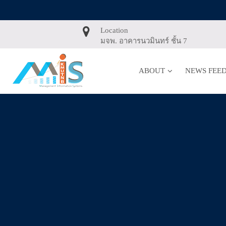
Skip
to
content
Location
มจพ. อาคารนวมินทร์ ชั้น 7
ABOUT
NEWS FEE